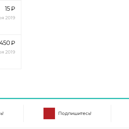
15
ря 2019
450
ря 2019
ь!
Подпишитесь!