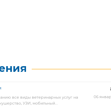
ения
м
06 янва
нию все виды ветеринарных услуг на
 акушерство, УЗИ, мобильный…