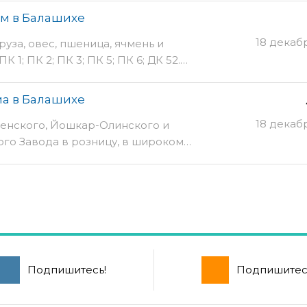
м в Балашихе
18 декаб
руза, овес, пшеница, ячмень и
 1; ПК 2; ПК 3; ПК 5; ПК 6; ДК 52.…
а в Балашихе
18 декаб
енского, Йошкар-Олинского и
го Завода в розницу, в широком…
Подпишитесь!
Подпишитес