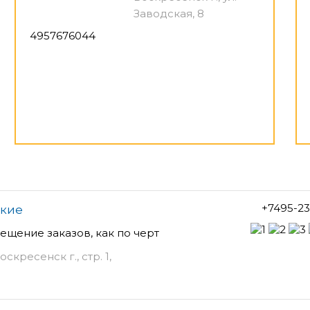
Заводская, 8
4957676044
+7495-2
ские
щение заказов, как по черт
скресенск г., стр. 1,