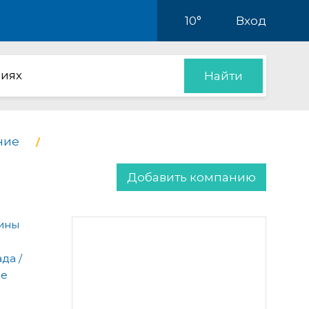
10°
Вход
иях
Найти
ние
Добавить компанию
рины
да /
ые