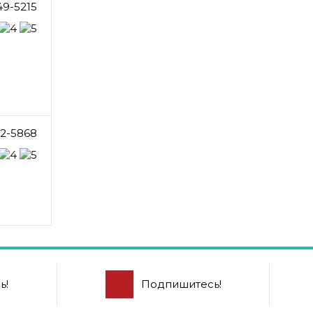
49-5215
2-5868
ь!
Подпишитесь!