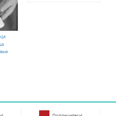
КИ
ца
вье
ь!
Подпишитесь!