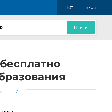
10°
Вход
ях
Найти
 бесплатно
образования
 <
0
ссники