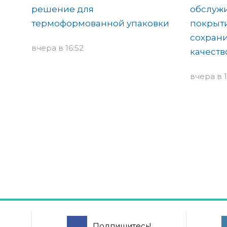
решение для
обслуж
термоформованной упаковки
покрыти
сохрани
вчера в 16:52
качеств
вчера в 1
Подпишитесь!