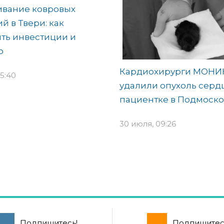
ивание ковровых
й в Твери: как
ть инвестиции и
о
Кардиохирурги МОНИ
5:40
удалили опухоль серд
пациентке в Подмоско
30 июля, 09:26
Подпишитесь!
Подпишитес