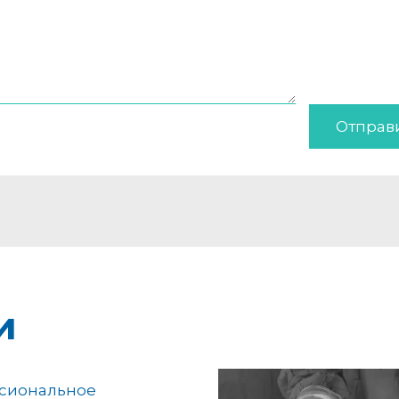
Отправ
и
сиональное