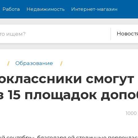
Работа
Недвижимость
Интернет-магазин
Новост
Образование
оклассники смогут
з 15 площадок доп
1000
й сентябрь», благодаря ей столичные первокла