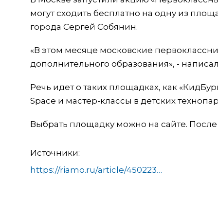
могут сходить бесплатно на одну из пло
города Сергей Собянин.
«В этом месяце московские первоклассник
дополнительного образования», - написал
Речь идет о таких площадках, как «КидБур
Space и мастер-классы в детских технопар
Выбрать площадку можно на сайте. После 
Источники:
https://riamo.ru/article/450223/stolichnye-pervoklassniki-smogut-besplatno-posetit-odnu-iz-15-ploschadok-dopobrazovaniya.xl