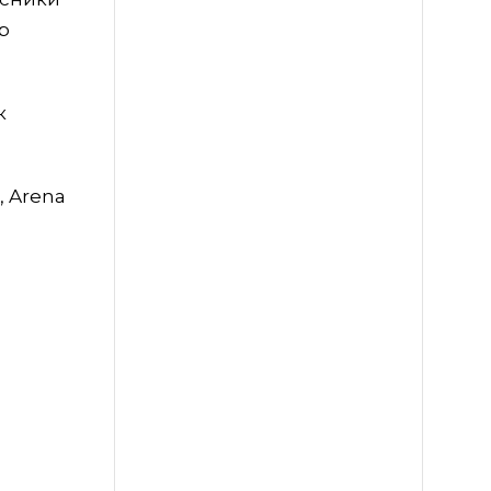
р
к
, Arena