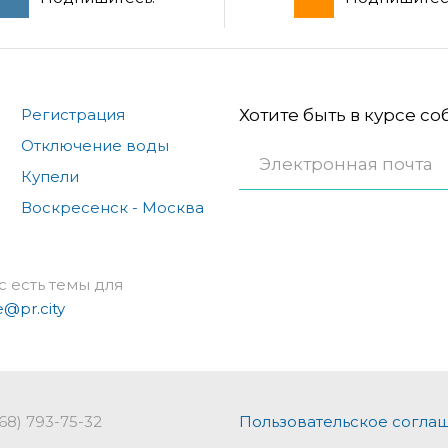
Регистрация
Хотите быть в курсе с
Отключение воды
Купели
Воскресенск - Москва
с есть темы для
e@pr.city
968) 793-75-32
Пользовательское согла