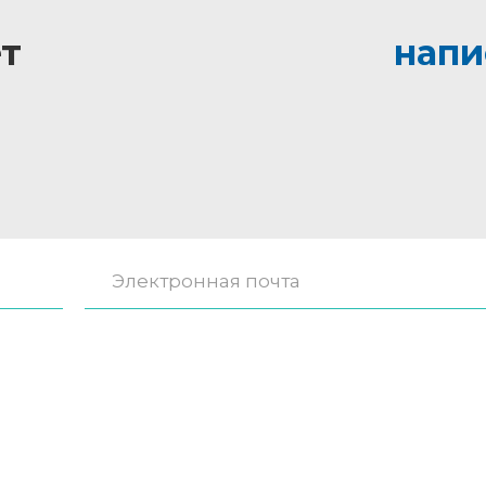
т
напи