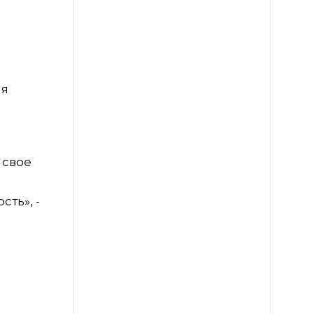
ия
 свое
ть», -