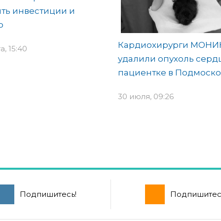
ть инвестиции и
о
Кардиохирурги МОНИ
а, 15:40
удалили опухоль серд
пациентке в Подмоско
30 июля, 09:26
Подпишитесь!
Подпишитес