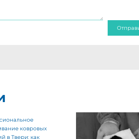
Отправ
и
сиональное
ивание ковровых
й в Твери: как