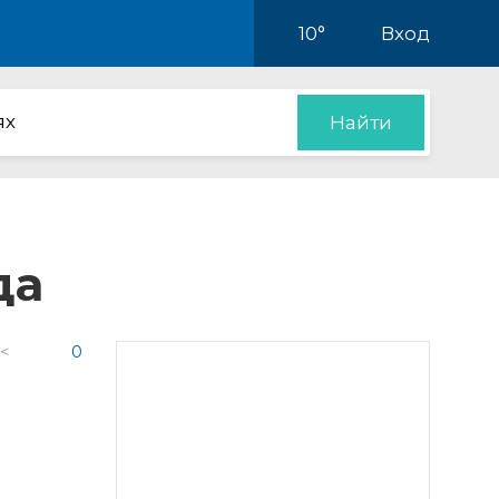
10°
Вход
ях
Найти
да
 <
0