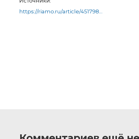
Источники:
https://riamo.ru/article/451798/v-podmoskove-vyberut-uchitelya-goda.xl
Комментариев ещё не