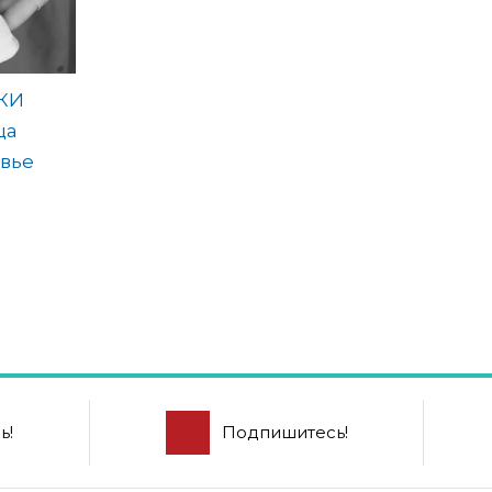
КИ
ца
вье
ь!
Подпишитесь!