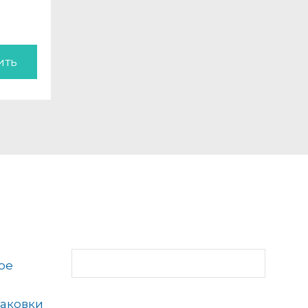
ить
ое
аковки