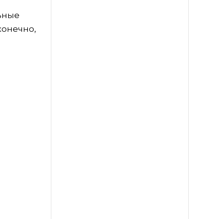
ьные
конечно,