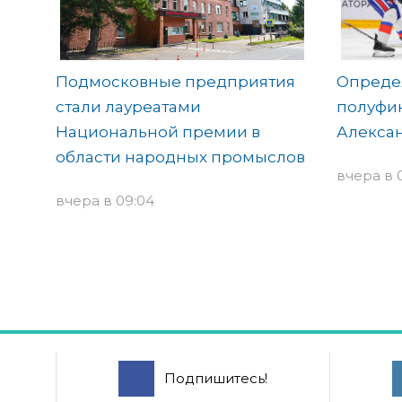
Подмосковные предприятия
Опреде
стали лауреатами
полуфин
Национальной премии в
Алекса
области народных промыслов
вчера в 
вчера в 09:04
Подпишитесь!