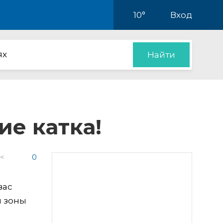
10°
Вход
ях
Найти
ие катка!
 <
0
вас
и зоны