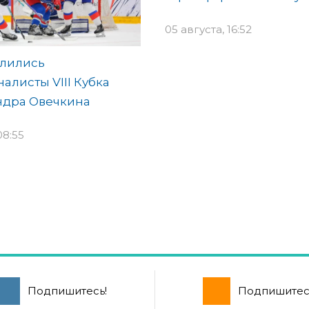
05 августа, 16:52
лились
алисты VIII Кубка
ндра Овечкина
08:55
Подпишитесь!
Подпишитес