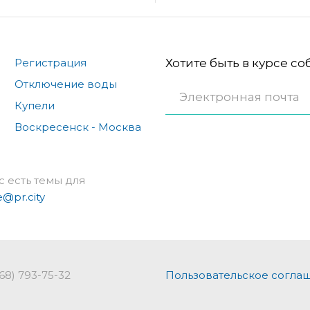
Регистрация
Хотите быть в курсе с
Отключение воды
Купели
Воскресенск - Москва
с есть темы для
e@pr.city
968) 793-75-32
Пользовательское согла