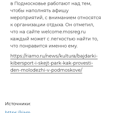
в Подмосковье работают над тем, 
чтобы наполнять афишу 
мероприятий, с вниманием относятся 
к организации отдыха. Он отметил, 
что на сайте welcome.mosreg.ru 
каждый может с легкостью найти то, 
что понравится именно ему.
https://riamo.ru/news/kultura/bajdarki-
kibersport-i-skejt-park-kak-provesti-
den-molodezhi-v-podmoskove/
Источники:
https://riamo.ru/news/kultura/bajdarki-kibersport-i-skejt-park-kak-provesti-den-molodezhi-v-podmoskove/