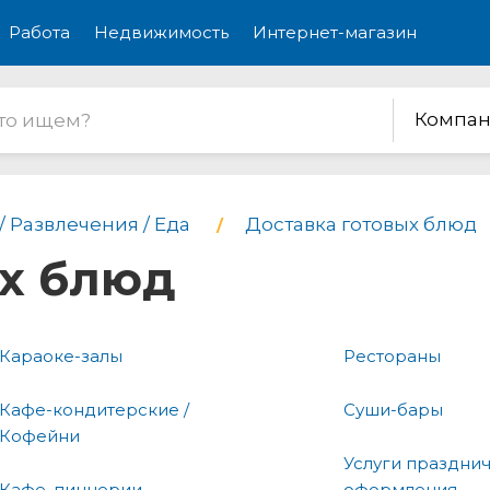
Работа
Недвижимость
Интернет-магазин
Компан
/ Развлечения / Еда
Доставка готовых блюд
ых блюд
Караоке-залы
Рестораны
Кафе-кондитерские /
Суши-бары
Кофейни
Услуги праздни
Кафе, пиццерии
оформления