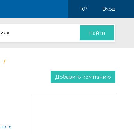
10°
Вход
иях
Найти
Добавить компанию
чного